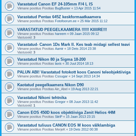
Varastatud Canon EF 24-105mm F/4 L IS
Viimane postitus Postitas
BugBuster
«
13 Apr 2015 11:54
Varastatud Pentax 645Z keskformaatkaamera
Viimane postitus Postitas
Fotofoorum.ee
«
25 Mär 2015 11:12
VARASTATUD PEEGELKAAMERA !!!!!! KIIIIRE!!!
Viimane postitus Postitas
hareem
«
09 Jaan 2015 09:12
Vastuseid:
3
Varastatud- Canon 1Ds Mark II. Kes teab midagi sellest teavi
Viimane postitus Postitas
Aamir
«
18 Dets 2014 23:38
Vastuseid:
3
Varastatud Nikon 80 ja Sigma 18-200
Viimane postitus Postitas
laxis
«
30 Juul 2014 18:13
PALUN ABI! Varastatud fotokott koos Canoni teleobjektiiviga
Viimane postitus Postitas
Cssugar
«
14 Sept 2013 14:34
Kaotatud peegelkaamera Nikon D90
Viimane postitus Postitas
Ain_Abel
«
19 Aug 2013 22:21
Varastatud Nikoni tehtnika
Viimane postitus Postitas
Gregor
«
08 Juun 2013 11:42
Vastuseid:
1
Canon EOS 450D koos objektiiviga Zenit Helios 44M
Viimane postitus Postitas
SiiriP
«
15 Jaan 2013 23:15
Varastatud tuliuus CANON EOS M koos välklambiga
Viimane postitus Postitas
MerjeK
«
19 Dets 2012 00:38