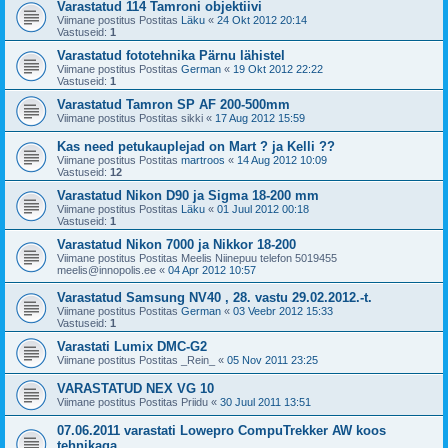
Varastatud 114 Tamroni objektiivi
Viimane postitus Postitas
Läku
«
24 Okt 2012 20:14
Vastuseid:
1
Varastatud fototehnika Pärnu lähistel
Viimane postitus Postitas
German
«
19 Okt 2012 22:22
Vastuseid:
1
Varastatud Tamron SP AF 200-500mm
Viimane postitus Postitas
sikki
«
17 Aug 2012 15:59
Kas need petukauplejad on Mart ? ja Kelli ??
Viimane postitus Postitas
martroos
«
14 Aug 2012 10:09
Vastuseid:
12
Varastatud Nikon D90 ja Sigma 18-200 mm
Viimane postitus Postitas
Läku
«
01 Juul 2012 00:18
Vastuseid:
1
Varastatud Nikon 7000 ja Nikkor 18-200
Viimane postitus Postitas
Meelis Niinepuu telefon 5019455
meelis@innopolis.ee
«
04 Apr 2012 10:57
Varastatud Samsung NV40 , 28. vastu 29.02.2012.-t.
Viimane postitus Postitas
German
«
03 Veebr 2012 15:33
Vastuseid:
1
Varastati Lumix DMC-G2
Viimane postitus Postitas
_Rein_
«
05 Nov 2011 23:25
VARASTATUD NEX VG 10
Viimane postitus Postitas
Priidu
«
30 Juul 2011 13:51
07.06.2011 varastati Lowepro CompuTrekker AW koos
tehnikaga