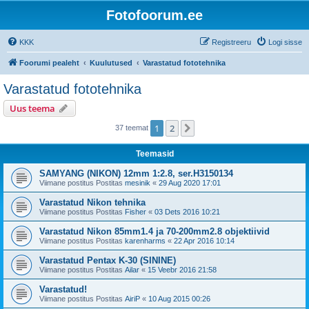
Fotofoorum.ee
KKK
Registreeru
Logi sisse
Foorumi pealeht
Kuulutused
Varastatud fototehnika
Varastatud fototehnika
Uus teema
1
2
Järgmine
37 teemat
Teemasid
SAMYANG (NIKON) 12mm 1:2.8, ser.H3150134
Viimane postitus Postitas
mesinik
«
29 Aug 2020 17:01
Varastatud Nikon tehnika
Viimane postitus Postitas
Fisher
«
03 Dets 2016 10:21
Varastatud Nikon 85mm1.4 ja 70-200mm2.8 objektiivid
Viimane postitus Postitas
karenharms
«
22 Apr 2016 10:14
Varastatud Pentax K-30 (SININE)
Viimane postitus Postitas
Ailar
«
15 Veebr 2016 21:58
Varastatud!
Viimane postitus Postitas
AiriP
«
10 Aug 2015 00:26