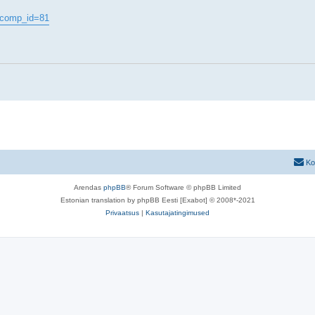
. comp_id=81
Ko
Arendas
phpBB
® Forum Software © phpBB Limited
Estonian translation by phpBB Eesti [Exabot] © 2008*-2021
Privaatsus
|
Kasutajatingimused