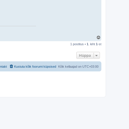
u
s
t
S
n
ä
p
Ü
l
1 postitus •
1
. leht
1
-st
e
s
Hüppa
ntakt
Kustuta kõik foorumi küpsised
Kõik kellaajad on
UTC+03:00