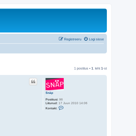
Registreeru
Logi sisse
1 postitus •
1
. leht
1
-st
Snäp
Postitusi:
96
Liitunud:
17 Juun 2010 14:06
V
Kontakt:
õ
t
a
ü
h
e
n
d