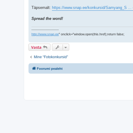
Täpsemalt:
https://www.snap.ee/konkursid/Samyang_S ..
Spread the word!
-----------------------
http://www.snap.ee
" onclick="window.open(this.href);return false;
Vasta
Mine “Fotokonkursid”
Foorumi pealeht