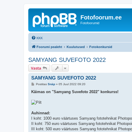
Fotofoorum.ee
Fotofoorumid
KKK
Foorumi pealeht
Kuulutused
Fotokonkursid
SAMYANG SUVEFOTO 2022
Vasta
SAMYANG SUVEFOTO 2022
P
Postitas
Snäp
»
05 Juul 2022 09:20
o
s
Käimas on "Samyang Suvefoto 2022" konkurss!
t
i
t
u
s
Auhinnad:
I koht: 1000 euro väärtuses Samyang fototehnikat Photopoi
II koht: 750 euro väärtuses Samyang fototehnikat Photopoi
III koht: 500 euro väärtuses Samyang fototehnikat Photopoi