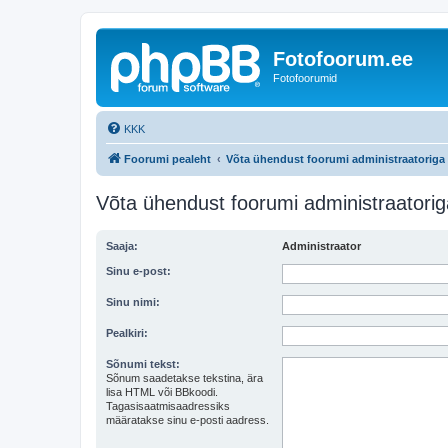
Fotofoorum.ee
Fotofoorumid
KKK
Foorumi pealeht
Võta ühendust foorumi administraatoriga
Võta ühendust foorumi administraatorig
Saaja:
Administraator
Sinu e-post:
Sinu nimi:
Pealkiri:
Sõnumi tekst:
Sõnum saadetakse tekstina, ära
lisa HTML või BBkoodi.
Tagasisaatmisaadressiks
määratakse sinu e-posti aadress.