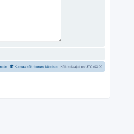
ntakt
Kustuta kõik foorumi küpsised
Kõik kellaajad on
UTC+03:00