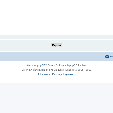
Ko
Arendas
phpBB
® Forum Software © phpBB Limited
Estonian translation by phpBB Eesti [Exabot] © 2008*-2021
Privaatsus
|
Kasutajatingimused