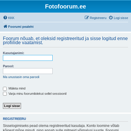
Fotofoorum.ee
KKK
Registreeru
Logi sisse
Foorumi pealeht
Foorum nõuab, et oleksid registreeritud ja sisse logitud enne
profiilide vaatamist.
Kasutajanimi:
Parool:
Ma unustasin oma parooli
Mäleta mind
Varja minu foorumilolekut sellel sessioonil
REGISTREERU
Sisselogimiseks pead olema registreeritud kasutaja. Konto loomine võtab
kõigest mõne minuti, ning annab sulle mitmeid võimalusi juurde. Foorumi