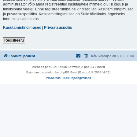
administraator võib anda registreeritud kasutajatele mitmeid olulisi õigusi ja
funktsioone veelgi. Enne registreerumist loe kindlasti läbi kasutamistingimused
ja privaatsuspoliitika. Kasutamistingimused on Sulle täielikuks järgmiseks
foorumis osalemiseks.
Kasutamistingimused
|
Privaatsuspoliis
Registreeru
Foorumi pealeht
Kõik kellaajad on
UTC+03:00
Arendas
phpBB
® Forum Software © phpBB Limited
Estonian translation by phpBB Eesti [Exabot] © 2008*-2021
Privaatsus
|
Kasutajatingimused