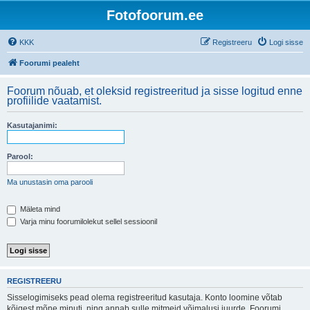
Fotofoorum.ee
KKK
Registreeru
Logi sisse
Foorumi pealeht
Foorum nõuab, et oleksid registreeritud ja sisse logitud enne
profiilide vaatamist.
Kasutajanimi:
Parool:
Ma unustasin oma parooli
Mäleta mind
Varja minu foorumilolekut sellel sessioonil
REGISTREERU
Sisselogimiseks pead olema registreeritud kasutaja. Konto loomine võtab
kõigest mõne minuti, ning annab sulle mitmeid võimalusi juurde. Foorumi