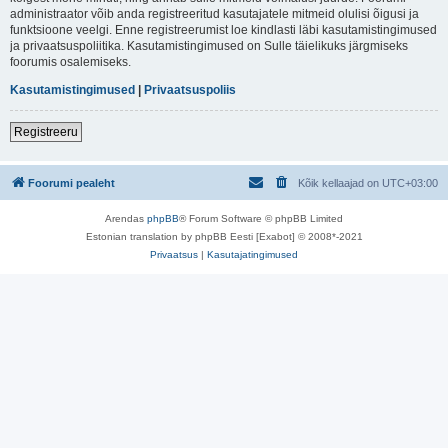
administraator võib anda registreeritud kasutajatele mitmeid olulisi õigusi ja
funktsioone veelgi. Enne registreerumist loe kindlasti läbi kasutamistingimused
ja privaatsuspoliitika. Kasutamistingimused on Sulle täielikuks järgmiseks
foorumis osalemiseks.
Kasutamistingimused
|
Privaatsuspoliis
Registreeru
Foorumi pealeht
Kõik kellaajad on
UTC+03:00
Arendas
phpBB
® Forum Software © phpBB Limited
Estonian translation by phpBB Eesti [Exabot] © 2008*-2021
Privaatsus
|
Kasutajatingimused