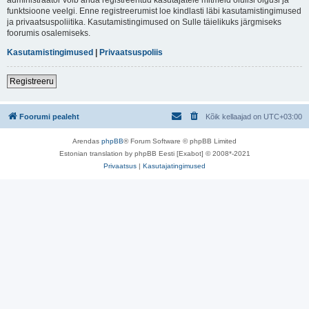
funktsioone veelgi. Enne registreerumist loe kindlasti läbi kasutamistingimused
ja privaatsuspoliitika. Kasutamistingimused on Sulle täielikuks järgmiseks
foorumis osalemiseks.
Kasutamistingimused
|
Privaatsuspoliis
Registreeru
Foorumi pealeht
Kõik kellaajad on
UTC+03:00
Arendas
phpBB
® Forum Software © phpBB Limited
Estonian translation by phpBB Eesti [Exabot] © 2008*-2021
Privaatsus
|
Kasutajatingimused