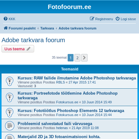
Fotofoorum.ee
KKK
Registreeru
Logi sisse
Foorumi pealeht
Tarkvara
Adobe tarkvara foorum
Adobe tarkvara foorum
Uus teema
1
2
Järgmine
35 teemat
Teemasid
Kursus: RAW failide ilmutamine Adobe Photoshop tarkvaraga
Viimane postitus Postitas
RBLS
«
27 Apr 2015 17:41
Vastuseid:
3
Kursus: Portreefotode töötlemine Adobe Photoshop
tarkvaraga
Viimane postitus Postitas
Fotokursus.ee
«
10 Juun 2014 15:49
Kursus: Fototöötlus Photoshop Elements 12 tarkvaraga
Viimane postitus Postitas
Fotokursus.ee
«
10 Juun 2014 15:44
Probleemid salvestatud faili värvusega
Viimane postitus Postitas
helenas
«
21 Apr 2019 11:08
Materjalid 2D ja 3D fotoanimatsiooni kohta.