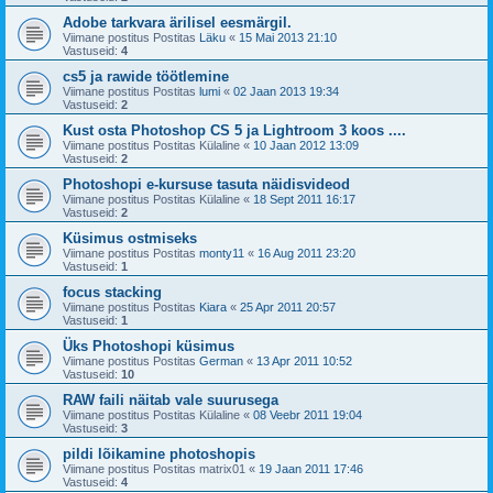
Adobe tarkvara ärilisel eesmärgil.
Viimane postitus Postitas
Läku
«
15 Mai 2013 21:10
Vastuseid:
4
cs5 ja rawide töötlemine
Viimane postitus Postitas
lumi
«
02 Jaan 2013 19:34
Vastuseid:
2
Kust osta Photoshop CS 5 ja Lightroom 3 koos ....
Viimane postitus Postitas
Külaline
«
10 Jaan 2012 13:09
Vastuseid:
2
Photoshopi e-kursuse tasuta näidisvideod
Viimane postitus Postitas
Külaline
«
18 Sept 2011 16:17
Vastuseid:
2
Küsimus ostmiseks
Viimane postitus Postitas
monty11
«
16 Aug 2011 23:20
Vastuseid:
1
focus stacking
Viimane postitus Postitas
Kiara
«
25 Apr 2011 20:57
Vastuseid:
1
Üks Photoshopi küsimus
Viimane postitus Postitas
German
«
13 Apr 2011 10:52
Vastuseid:
10
RAW faili näitab vale suurusega
Viimane postitus Postitas
Külaline
«
08 Veebr 2011 19:04
Vastuseid:
3
pildi lõikamine photoshopis
Viimane postitus Postitas
matrix01
«
19 Jaan 2011 17:46
Vastuseid:
4