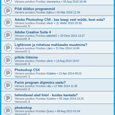
Viimane postitus Postitas
stanewska
«
05 Aug 2018 16:46
Pildi töötlus programmid
Viimane postitus Postitas
fujitsu
«
05 Mär 2018 12:34
Adobe Photoshop CS6 - kas keegi veel müüb, kust osta?
Viimane postitus Postitas
silver
«
11 Veebr 2015 20:30
Vastuseid:
5
Adobe Creative Suite 4
Viimane postitus Postitas
jaleebi22
«
29 Dets 2014 13:27
Vastuseid:
3
Lightroom ja roheluse mahlaseks muutmine?
Viimane postitus Postitas
Läku
«
21 Nov 2014 14:49
Vastuseid:
1
piltide liitmine
Viimane postitus Postitas
silver
«
14 Aug 2014 16:57
Vastuseid:
3
Photoshop CS4
Viimane postitus Postitas
Külaline
«
21 Apr 2014 08:22
Vastuseid:
1
Parim program digimüra vastu?
Viimane postitus Postitas
villy
«
17 Mär 2014 11:39
Vastuseid:
2
helendavad alad fotol - kuidas kaotada?
Viimane postitus Postitas
Külaline
«
05 Jaan 2014 23:25
Vastuseid:
2
photoshop
Viimane postitus Postitas
Quixy
«
08 Aug 2013 01:04
Vastuseid:
2