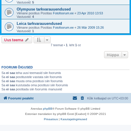
Vastuseid:
5
Olympuse tarkvarauuendused
Viimane postitus Postitas
Fotofoorum.ee
«
23 Apr 2010 13:53
Vastuseid:
4
Leica tarkvarauuendused
Viimane postitus Postitas
Fotofoorum.ee
«
26 Mär 2009 15:26
Vastuseid:
1
Uus teema
7 teemat •
1
. leht
1
-st
Hüppa
FOORUMI ÕIGUSED
Sa
ei saa
teha uusi teemasid siin foorumis
Sa
ei saa
postitustele vastata siin foorumis
Sa
ei saa
muuta oma postitusi siin foorumis
Sa
ei saa
kustutada oma postitusi siin foorumis
Sa
ei saa
postitada siin foorumis manuseid
Foorumi pealeht
Kõik kellaajad on
UTC+03:00
Arendas
phpBB
® Forum Software © phpBB Limited
Estonian translation by phpBB Eesti [Exabot] © 2008*-2021
Privaatsus
|
Kasutajatingimused