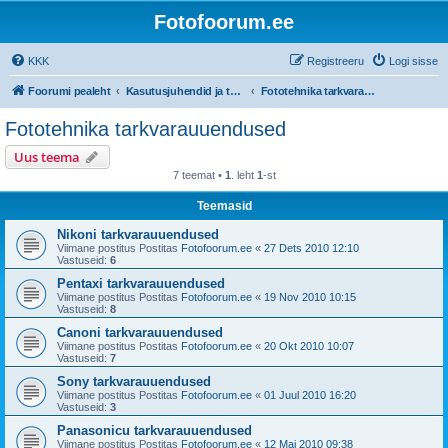
Fotofoorum.ee
KKK
Registreeru
Logi sisse
Foorumi pealeht
Kasutusjuhendid ja tarkvarauuendused
Fototehnika tarkvarauuendused
Fototehnika tarkvarauuendused
Uus teema
7 teemat •
1
. leht
1
-st
Teemasid
Nikoni tarkvarauuendused
Viimane postitus Postitas
Fotofoorum.ee
«
27 Dets 2010 12:10
Vastuseid:
6
Pentaxi tarkvarauuendused
Viimane postitus Postitas
Fotofoorum.ee
«
19 Nov 2010 10:15
Vastuseid:
8
Canoni tarkvarauuendused
Viimane postitus Postitas
Fotofoorum.ee
«
20 Okt 2010 10:07
Vastuseid:
7
Sony tarkvarauuendused
Viimane postitus Postitas
Fotofoorum.ee
«
01 Juul 2010 16:20
Vastuseid:
3
Panasonicu tarkvarauuendused
Viimane postitus Postitas
Fotofoorum.ee
«
12 Mai 2010 09:38