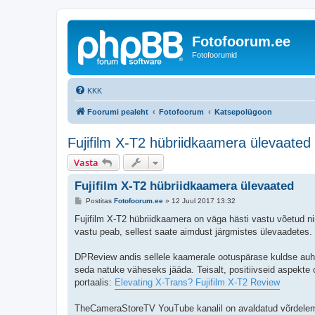
Fotofoorum.ee
Fotofoorumid
KKK
Foorumi pealeht
Fotofoorum
Katsepolügoon
Fujifilm X-T2 hübriidkaamera ülevaated
Vasta
Fujifilm X-T2 hübriidkaamera ülevaated
P
Postitas
Fotofoorum.ee
»
12 Juul 2017 13:32
o
s
Fujifilm X-T2 hübriidkaamera on väga hästi vastu võetud ni
t
vastu peab, sellest saate aimdust järgmistes ülevaadetes.
i
t
u
DPReview andis sellele kaamerale ootuspärase kuldse auhin
s
seda natuke väheseks jääda. Teisalt, positiivseid aspekte 
portaalis:
Elevating X-Trans? Fujifilm X-T2 Review
TheCameraStoreTV YouTube kanalil on avaldatud võrdelemisi