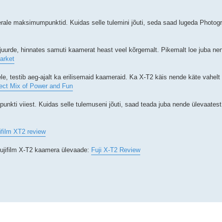
ale maksimumpunktid. Kuidas selle tulemini jõuti, seda saad lugeda Photogr
 juurde, hinnates samuti kaamerat heast veel kõrgemalt. Pikemalt loe juba nen
arket
le, testib aeg-ajalt ka erilisemaid kaameraid. Ka X-T2 käis nende käte vahelt
fect Mix of Power and Fun
nkti viiest. Kuidas selle tulemuseni jõuti, saad teada juba nende ülevaatest
ifilm XT2 review
 Fujifilm X-T2 kaamera ülevaade:
Fuji X-T2 Review