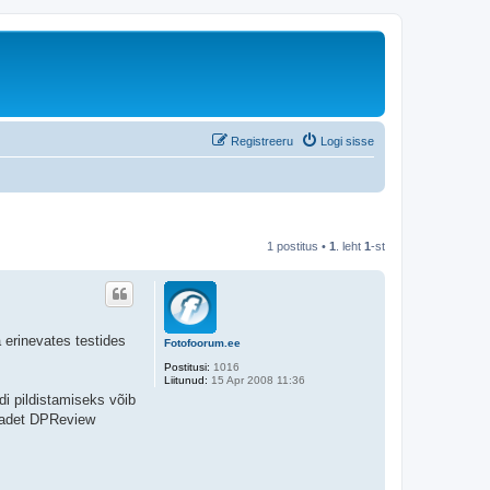
Registreeru
Logi sisse
1 postitus •
1
. leht
1
-st
 erinevates testides
Fotofoorum.ee
Postitusi:
1016
Liitunud:
15 Apr 2008 11:36
di pildistamiseks võib
vaadet DPReview