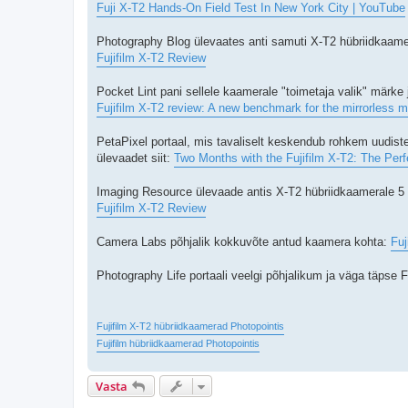
Fuji X-T2 Hands-On Field Test In New York City | YouTube
Photography Blog ülevaates anti samuti X-T2 hübriidkaamer
Fujifilm X-T2 Review
Pocket Lint pani sellele kaamerale "toimetaja valik" märke
Fujifilm X-T2 review: A new benchmark for the mirrorless m
PetaPixel portaal, mis tavaliselt keskendub rohkem uudiste
ülevaadet siit:
Two Months with the Fujifilm X-T2: The Per
Imaging Resource ülevaade antis X-T2 hübriidkaamerale 5 pu
Fujifilm X-T2 Review
Camera Labs põhjalik kokkuvõte antud kaamera kohta:
Fuj
Photography Life portaali veelgi põhjalikum ja väga täpse
Fujifilm X-T2 hübriidkaamerad Photopointis
Fujifilm hübriidkaamerad Photopointis
Vasta