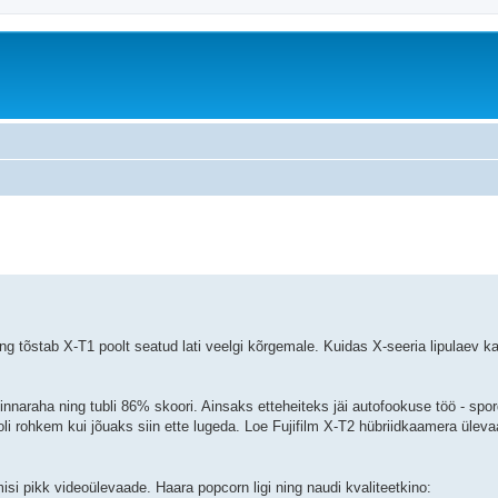
ng tõstab X-T1 poolt seatud lati veelgi kõrgemale. Kuidas X-seeria lipulaev ka
naraha ning tubli 86% skoori. Ainsaks etteheiteks jäi autofookuse töö - spor
oli rohkem kui jõuaks siin ette lugeda. Loe Fujifilm X-T2 hübriidkaamera üle
 pikk videoülevaade. Haara popcorn ligi ning naudi kvaliteetkino: