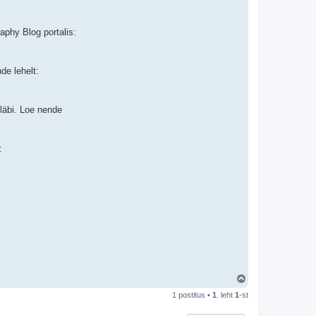
aphy Blog portalis:
de lehelt:
 läbi. Loe nende
:
Ü
l
1 postitus •
1
. leht
1
-st
e
s