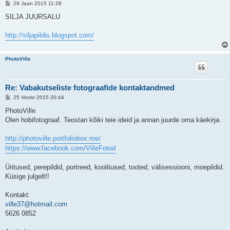
P
29 Jaan 2015 11:28
o
s
SILJA JUURSALU
t
i
t
http://siljapildis.blogspot.com/
u
s
PhotoVille
Re: Vabakutseliste fotograafide kontaktandmed
P
25 Veebr 2015 20:44
o
s
PhotoVille
t
Olen hobifotograaf. Teostan kõiki teie ideid ja annan juurde oma käekirja.
i
t
u
http://photoville.portfoliobox.me/
s
https://www.facebook.com/VilleFotod
Üritused, perepildid, portreed, koolitused, tooted, välisessiooni, moepildid.
Küsige julgelt!!
Kontakt:
ville37@hotmail.com
5626 0852