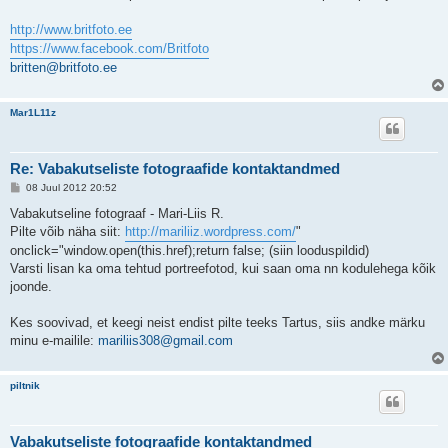
http://www.britfoto.ee
https://www.facebook.com/Britfoto
britten@britfoto.ee
Mar1L11z
Re: Vabakutseliste fotograafide kontaktandmed
P
08 Juul 2012 20:52
o
s
Vabakutseline fotograaf - Mari-Liis R.
t
Pilte võib näha siit:
http://mariliiz.wordpress.com/
"
i
t
onclick="window.open(this.href);return false; (siin looduspildid)
u
Varsti lisan ka oma tehtud portreefotod, kui saan oma nn kodulehega kõik
s
joonde.
Kes soovivad, et keegi neist endist pilte teeks Tartus, siis andke märku
minu e-mailile:
mariliis308@gmail.com
piltnik
Vabakutseliste fotograafide kontaktandmed