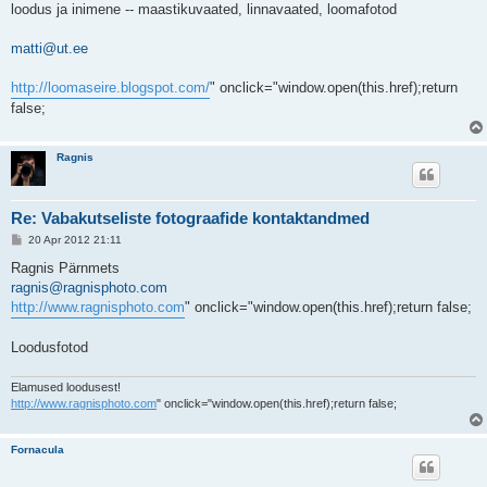
t
loodus ja inimene -- maastikuvaated, linnavaated, loomafotod
u
s
matti@ut.ee
http://loomaseire.blogspot.com/
" onclick="window.open(this.href);return
false;
Ragnis
Re: Vabakutseliste fotograafide kontaktandmed
P
20 Apr 2012 21:11
o
s
Ragnis Pärnmets
t
ragnis@ragnisphoto.com
i
t
http://www.ragnisphoto.com
" onclick="window.open(this.href);return false;
u
s
Loodusfotod
Elamused loodusest!
http://www.ragnisphoto.com
" onclick="window.open(this.href);return false;
Fornacula