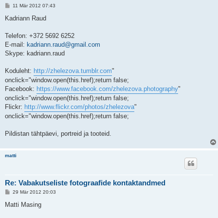
P
11 Mär 2012 07:43
o
s
Kadriann Raud
t
i
t
Telefon: +372 5692 6252
u
E-mail:
kadriann.raud@gmail.com
s
Skype: kadriann.raud
Koduleht:
http://zhelezova.tumblr.com
"
onclick="window.open(this.href);return false;
Facebook:
https://www.facebook.com/zhelezova.photography
"
onclick="window.open(this.href);return false;
Flickr:
http://www.flickr.com/photos/zhelezova
"
onclick="window.open(this.href);return false;
Pildistan tähtpäevi, portreid ja tooteid.
matti
Re: Vabakutseliste fotograafide kontaktandmed
P
29 Mär 2012 20:03
o
s
Matti Masing
t
i