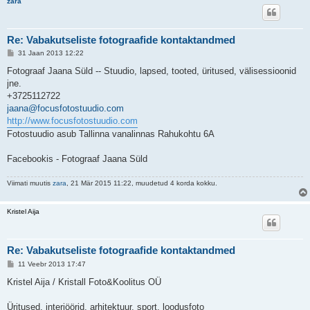
zara
Re: Vabakutseliste fotograafide kontaktandmed
P
31 Jaan 2013 12:22
o
s
Fotograaf Jaana Süld -- Stuudio, lapsed, tooted, üritused, välisessioonid
t
jne.
i
t
+3725112722
u
jaana@focusfotostuudio.com
s
http://www.focusfotostuudio.com
Fotostuudio asub Tallinna vanalinnas Rahukohtu 6A
Facebookis - Fotograaf Jaana Süld
Viimati muutis
zara
, 21 Mär 2015 11:22, muudetud 4 korda kokku.
Kristel Aija
Re: Vabakutseliste fotograafide kontaktandmed
P
11 Veebr 2013 17:47
o
s
Kristel Aija / Kristall Foto&Koolitus OÜ
t
i
t
Üritused, interjöörid, arhitektuur, sport, loodusfoto