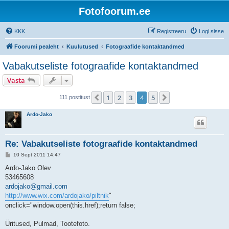
Fotofoorum.ee
KKK
Registreeru
Logi sisse
Foorumi pealeht
Kuulutused
Fotograafide kontaktandmed
Vabakutseliste fotograafide kontaktandmed
Vasta
1
2
3
4
5
Eelmine
Järgmine
111 postitust
Ardo-Jako
Re: Vabakutseliste fotograafide kontaktandmed
P
10 Sept 2011 14:47
o
s
Ardo-Jako Olev
t
53465608
i
t
ardojako@gmail.com
u
http://www.wix.com/ardojako/piltnik
"
s
onclick="window.open(this.href);return false;
Üritused, Pulmad, Tootefoto.