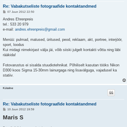
Re: Vabakutseliste fotograafide kontaktandmed
P
07 Juun 2012 22:50
o
s
Andres Ehrenpreis
t
tel.: 533 20 979
i
t
e-mail:
andres.ehrenpreis@gmail.com
u
s
Menüü: pulmad, matused, üritused, peod, reklaam, akt, portree, interjöör,
sport, loodus
Kui midagi nimekirjast välja jäi, võib siiski julgelt kontakti võtta ning läbi
rääkida!
Fotovarustus ei sisalda stuudiotehnikat. Põhiliselt kasutan tööks Nikon
D300 koos Sigma 15-30mm lainurgaga ning lisavälguga, vajadusel ka
statiiv.
Külaline
Re: Vabakutseliste fotograafide kontaktandmed
P
10 Juun 2012 19:59
o
Maris S
s
t
i
t