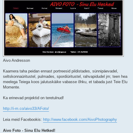
s
t
i
t
u
s
Aivo Andresson
Kaamera taha peidan ennast portreesid pildistades, sünnipäevadel,
seltskonnaüritustel, pulmades, spordiüritustel, rahvapidudel jm; teen hea
meelega Teiega koos jalutuskäike vabasse õhku, et tabada just Teie Elu
Momente.
Ka erinevad projektid on teretulnud!
http://i-m.co/aivo33/AFoto/
Leia meid Facebookis:
http://www.facebook.com/AivoPhotography
Aivo Foto - Sinu Elu Hetked!