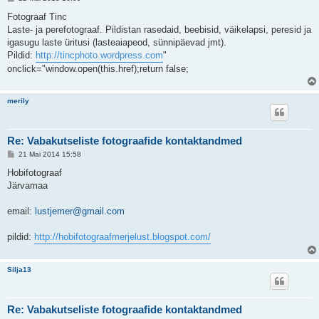
o
s
Fotograaf Tinc
t
Laste- ja perefotograaf. Pildistan rasedaid, beebisid, väikelapsi, peresid ja
i
t
igasugu laste üritusi (lasteaiapeod, sünnipäevad jmt).
u
Pildid:
http://tincphoto.wordpress.com
"
s
onclick="window.open(this.href);return false;
merily
Re: Vabakutseliste fotograafide kontaktandmed
P
21 Mai 2014 15:58
o
s
Hobifotograaf
t
Järvamaa
i
t
u
email:
lustjemer@gmail.com
s
pildid:
http://hobifotograafmerjelust.blogspot.com/
Silja13
Re: Vabakutseliste fotograafide kontaktandmed