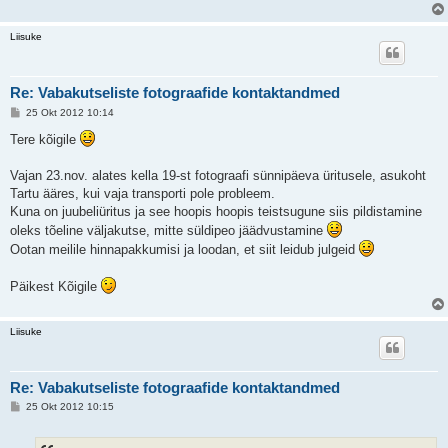
Liisuke
Re: Vabakutseliste fotograafide kontaktandmed
P
25 Okt 2012 10:14
o
s
Tere kõigile
t
i
t
Vajan 23.nov. alates kella 19-st fotograafi sünnipäeva üritusele, asukoht
u
Tartu ääres, kui vaja transporti pole probleem.
s
Kuna on juubeliüritus ja see hoopis hoopis teistsugune siis pildistamine
oleks tõeline väljakutse, mitte süldipeo jäädvustamine
Ootan meilile hinnapakkumisi ja loodan, et siit leidub julgeid
Päikest Kõigile
Liisuke
Re: Vabakutseliste fotograafide kontaktandmed
P
25 Okt 2012 10:15
o
s
t