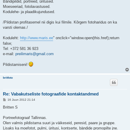
Bändipildid, portreed, üritused.
u
Moeseeriad, fotolavastused.
s
Kodulehe- ja plaadikujundused.
/Pildistan profitasemel nii digis kui filmile. Kõrgem fotoharidus on ka
varsti olemas./
Koduleht:
http://www.maris.ee
" onclick="window.open(this.href);return
false;
Tel: +372 581 36 923
e-mail:
preilimaris@gmail.com
Pildistamiseni!
britfoto
Re: Vabakutseliste fotograafide kontaktandmed
P
16 Juun 2012 21:14
o
s
Britten S
t
i
t
Portreefotograaf Tallinnas.
u
Olen valmis pildistama suuri ja väikeseid, peresid, paare ja gruppe.
s
Lisaks ka moefotot, pulmi, üritusi, kontserte, bändide promopilte jne.