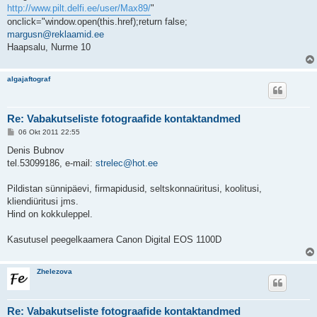
t
http://www.pilt.delfi.ee/user/Max89/
"
i
t
onclick="window.open(this.href);return false;
u
margusn@reklaamid.ee
s
Haapsalu, Nurme 10
algajaftograf
Re: Vabakutseliste fotograafide kontaktandmed
P
06 Okt 2011 22:55
o
s
Denis Bubnov
t
tel.53099186, e-mail:
strelec@hot.ee
i
t
u
Pildistan sünnipäevi, firmapidusid, seltskonnaüritusi, koolitusi,
s
kliendiüritusi jms.
Hind on kokkuleppel.
Kasutusel peegelkaamera Canon Digital EOS 1100D
Zhelezova
Re: Vabakutseliste fotograafide kontaktandmed