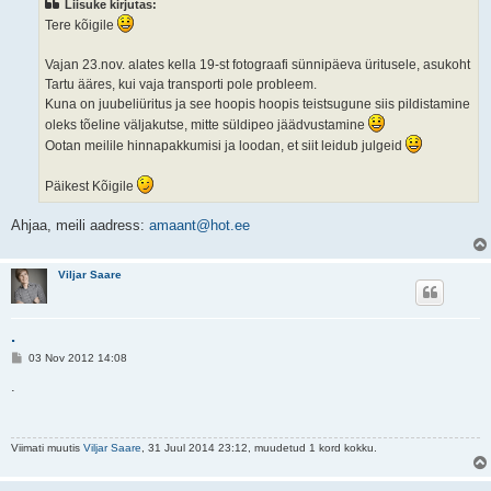
Liisuke kirjutas:
i
t
Tere kõigile
u
s
Vajan 23.nov. alates kella 19-st fotograafi sünnipäeva üritusele, asukoht
Tartu ääres, kui vaja transporti pole probleem.
Kuna on juubeliüritus ja see hoopis hoopis teistsugune siis pildistamine
oleks tõeline väljakutse, mitte süldipeo jäädvustamine
Ootan meilile hinnapakkumisi ja loodan, et siit leidub julgeid
Päikest Kõigile
Ahjaa, meili aadress:
amaant@hot.ee
Viljar Saare
.
P
03 Nov 2012 14:08
o
s
.
t
i
t
u
Viimati muutis
Viljar Saare
, 31 Juul 2014 23:12, muudetud 1 kord kokku.
s