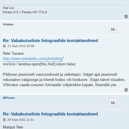
Fiat Lux
Pentax K-5 + Pentax FA* 77/1,8
Külaline
Re: Vabakutseliste fotograafide kontaktandmed
P
21 Sept 2011 20:58
o
s
Nele Tasane
t
http://www.nelladella.com/photoblog
"
i
t
onclick="window.open(this.href);return false;
u
s
Pildistan peamiselt vastsündinuid ja väikelapsi. Valgel ajal peamiselt
naturaalse valgusega ja kliendi kodus või looduses. Sügis-talvel stuudios.
Võimalus saada suuures formaadis väljatrükke kapale, lõuendile jne.
MPhotos
Re: Vabakutseliste fotograafide kontaktandmed
P
29 Sept 2011 11:31
o
s
Margus Nee