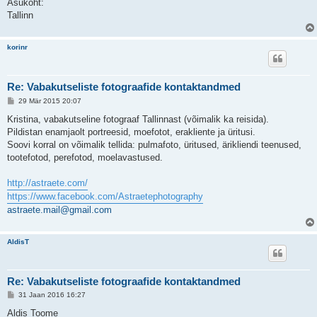
Asukoht:
Tallinn
korinr
Re: Vabakutseliste fotograafide kontaktandmed
P
29 Mär 2015 20:07
o
s
Kristina, vabakutseline fotograaf Tallinnast (võimalik ka reisida).
t
Pildistan enamjaolt portreesid, moefotot, erakliente ja üritusi.
i
t
Soovi korral on võimalik tellida: pulmafoto, üritused, ärikliendi teenused,
u
tootefotod, perefotod, moelavastused.
s
http://astraete.com/
https://www.facebook.com/Astraetephotography
astraete.mail@gmail.com
AldisT
Re: Vabakutseliste fotograafide kontaktandmed
P
31 Jaan 2016 16:27
o
s
Aldis Toome