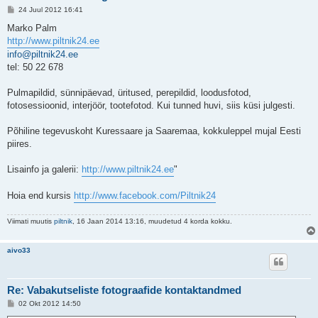
P
24 Juul 2012 16:41
o
s
Marko Palm
t
http://www.piltnik24.ee
i
t
info@piltnik24.ee
u
tel: 50 22 678
s
Pulmapildid, sünnipäevad, üritused, perepildid, loodusfotod,
fotosessioonid, interjöör, tootefotod. Kui tunned huvi, siis küsi julgesti.
Põhiline tegevuskoht Kuressaare ja Saaremaa, kokkuleppel mujal Eesti
piires.
Lisainfo ja galerii:
http://www.piltnik24.ee
"
Hoia end kursis
http://www.facebook.com/Piltnik24
Viimati muutis
piltnik
, 16 Jaan 2014 13:16, muudetud 4 korda kokku.
aivo33
Re: Vabakutseliste fotograafide kontaktandmed
P
02 Okt 2012 14:50
o