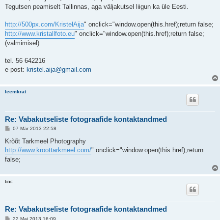
u
Tegutsen peamiselt Tallinnas, aga väljakutsel liigun ka üle Eesti.
s
http://500px.com/KristelAija
" onclick="window.open(this.href);return false;
http://www.kristallfoto.eu
" onclick="window.open(this.href);return false;
(valmimisel)
tel. 56 642216
e-post:
kristel.aija@gmail.com
leemkrat
Re: Vabakutseliste fotograafide kontaktandmed
P
07 Mär 2013 22:58
o
s
Krõõt Tarkmeel Photography
t
http://www.kroottarkmeel.com/
" onclick="window.open(this.href);return
i
t
false;
u
s
tinc
Re: Vabakutseliste fotograafide kontaktandmed
P
22 Mai 2013 16:09